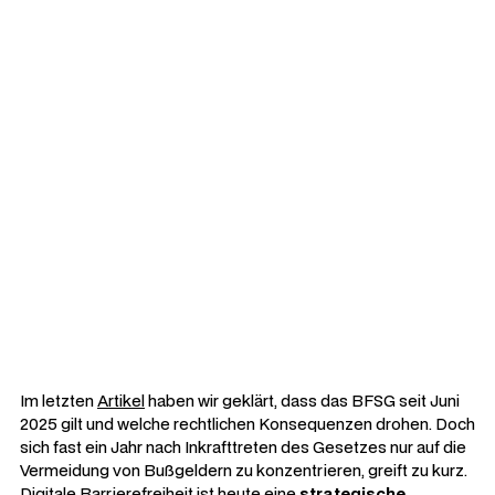
Barrierefreiheit als Wachstumsmotor:
Nutzt du das Potenzial?
Digitale Barrierefreiheit ist heute
Standard. Erfahre, wie du durch
Inklusion neue Zielgruppen erreichst
und deine UX verbesserst.
VON
ARTHUR KAHLKOPF
•
AKTUALISIERT
16.03.2026
Im letzten
Artikel
haben wir geklärt, dass das BFSG seit Juni
2025 gilt und welche rechtlichen Konsequenzen drohen. Doch
sich fast ein Jahr nach Inkrafttreten des Gesetzes nur auf die
Vermeidung von Bußgeldern zu konzentrieren, greift zu kurz.
Digitale Barrierefreiheit ist heute eine
strategische