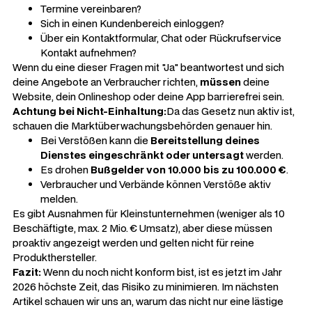
Termine vereinbaren?
Sich in einen Kundenbereich einloggen?
Über ein Kontaktformular, Chat oder Rückrufservice
Kontakt aufnehmen?
Wenn du eine dieser Fragen mit "Ja" beantwortest und sich
deine Angebote an Verbraucher richten,
müssen
deine
Website, dein Onlineshop oder deine App barrierefrei sein.
Achtung bei Nicht-Einhaltung:
Da das Gesetz nun aktiv ist,
schauen die Marktüberwachungsbehörden genauer hin.
Bei Verstößen kann die
Bereitstellung deines
Dienstes eingeschränkt oder untersagt
werden.
Es drohen
Bußgelder von 10.000 bis zu 100.000 €
.
Verbraucher und Verbände können Verstöße aktiv
melden.
Es gibt Ausnahmen für Kleinstunternehmen (weniger als 10
Beschäftigte, max. 2 Mio. € Umsatz), aber diese müssen
proaktiv angezeigt werden und gelten nicht für reine
Produkthersteller.
Fazit:
Wenn du noch nicht konform bist, ist es jetzt im Jahr
2026 höchste Zeit, das Risiko zu minimieren. Im nächsten
Artikel schauen wir uns an, warum das nicht nur eine lästige