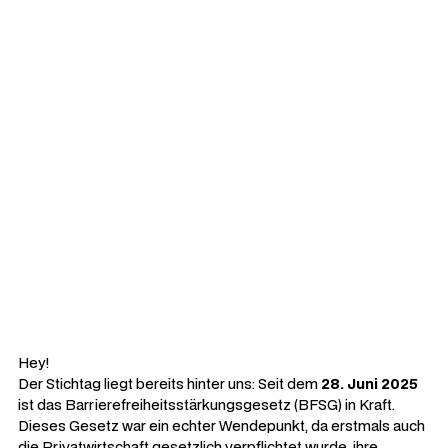
Die Schonfrist ist vorbei: Das BFSG ist
Realität – Ist deine Website konform?
Seit Juni 2025 gilt das
Barrierefreiheitsstärkungsgesetz.
Checke jetzt, ob deine Website oder
dein Shop Bußgelder riskiert.
VON
ARTHUR KAHLKOPF
•
AKTUALISIERT
23.03.2026
Hey!
Der Stichtag liegt bereits hinter uns: Seit dem
28. Juni 2025
ist das Barrierefreiheitsstärkungsgesetz (BFSG) in Kraft.
Dieses Gesetz war ein echter Wendepunkt, da erstmals auch
die Privatwirtschaft gesetzlich verpflichtet wurde, ihre